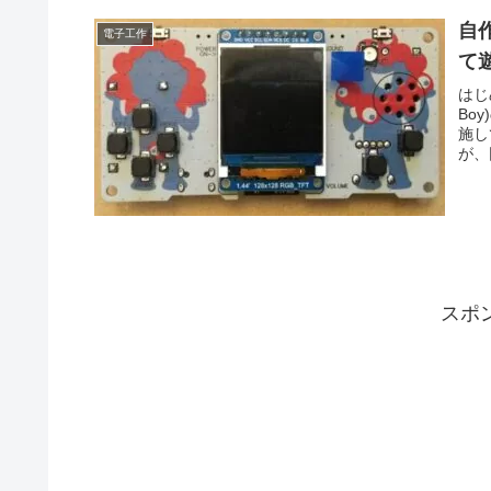
自
電子工作
て
はじ
Bo
施し
が、
スポ