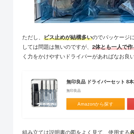
ただし、
ビス止めが結構多い
のでパッケージ
しては問題は無いのですが、
2体とも一人で作
く力をかけやすいドライバーがあればなお良
無印良品 ドライバーセット 8本組
無印良品
Amazonから探す
組み立ては説明書の図をよく見て、使用する