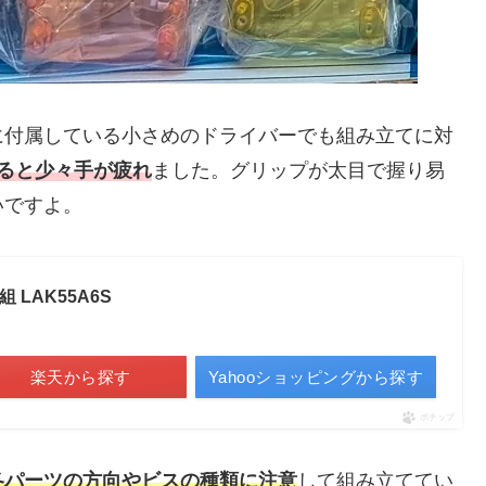
に付属している小さめのドライバーでも組み立てに対
ると少々手が疲れ
ました。グリップが太目で握り易
いですよ。
 LAK55A6S
楽天から探す
Yahooショッピングから探す
ポチップ
各パーツの方向やビスの種類に注意
して組み立ててい