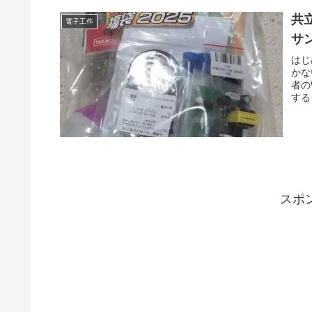
共
電子工作
サ
はじ
かな
者の
する
スポ