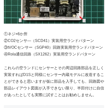
①ネジ×6か所
②CO2センサ―（SCD41）実装用空ランドパターン
③tVOCセンサー（SGP40）回路実装用空ランドパターン
④Rola通信回路（SX1262）実装用空ランドパターン
これらの空ランドにセンサーとその周辺回路部品を正しく
実装すればD1Sと同様にセンサー内蔵モデルに改造するこ
とができると思いますが仮に部品を入手しても、回路図や
部品レイアウト図面が入手できない限り、半田付けに自信
があったとしても実際に試すことはお勧めしません。