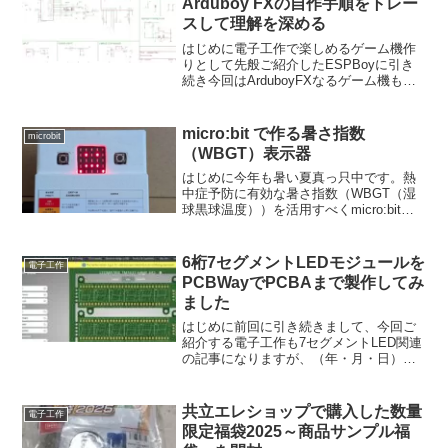
Arduboy FXの自作手順をトレー
スして理解を深める
はじめに電子工作で楽しめるゲーム機作
りとして先般ご紹介したESPBoyに引き
続き今回はArduboyFXなるゲーム機も作
成してみました。このArduboyですが、こ
のところのトランプ関税とやらで、開発
者者も商用製造についてはぐうの音をあ
micro:bit で作る暑さ指数
microbit
げて...
（WBGT）表示器
はじめに今年も暑い夏真っ只中です。熱
中症予防に有効な暑さ指数（WBGT（湿
球黒球温度））を活用すべくmicro:bitを
使用して、簡単で作り易いWBGT表示器
を作成しました。暑さ指数（WBGT：
Wet Bulb Globe Temperat...
6桁7セグメントLEDモジュールを
電子工作
PCBWayでPCBAまで製作してみ
ました
はじめに前回に引き続きまして、今回ご
紹介する電子工作も7セグメントLED関連
の記事になりますが、（年・月・日）の
日付や（時・分・秒）の時間表示用とし
て便利に使える6桁表示の7セグメント
LEDモジュールを作成してみました。数
共立エレショップで購入した数量
電子工作
字表示がメインであ...
限定福袋2025～商品サンプル福