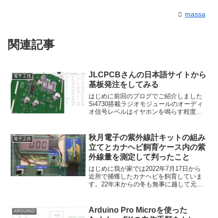
massa
関連記事
JLCPCBさんの日本語サイトから
電子工作
基板発注をしてみる
はじめに前回のブログでご紹介しました
Si4730搭載ラジオモジュールのオーディ
オ信号レベルはイヤホンを鳴らす程度に
は十分な出力ですが、スピーカを鳴らす
には十分とは言えないのでラジオモジュ
ールを実装できるオーディオアンプ回路
秋月電子の紫外線計キットの組み
電子工作
基板を製作しようか...
立てとカナヘビ飼育ケース内の紫
外線量を測定して判ったこと
はじめに我が家では2022年7月17日から
近所で捕獲したカナヘビを飼育していま
す。22年末からの冬も無事に越して元気
に暮らしています。カナヘビは家の中で
は比較的暖かいリビングで飼育している
のですが、12月～2月上旬の間のは枯葉や
Arduino Pro Microを使った
ARDUINO
土の中、石の...