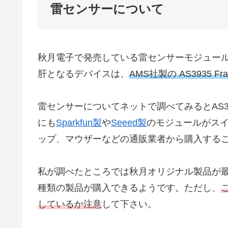
雷センサーについて
秋月電子で発売している雷センサーモジュー
肝となるデバイスは、
AMS社製の AS3935 Frankl
雷センサーについてネットで調べてみるとAS
にも
Sparkfun製
や
Seeed製
のモジュールがス
ップ、マウザーなどの通販業者から購入する
私が調べたところでは秋月オリジナル製品が
種類の製品が購入できるようです。ただし、
しているか注意
して下さい。