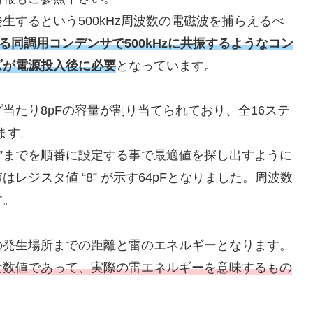
するという500kHz周波数の電磁波を捕らえるべ
ある同調用コンデンサで500kHzに共振するようなコン
ズが電源投入後に必要
となっています。
当たり8pFの容量が割り当てられており、全16ステ
ます。
15”までを順番に設定する事で最適値を探し出すように
ジスタ値 “8” が示す64pFとなりました。周波数
す。
の発生場所までの距離と雷のエネルギーとなります。
な数値であって、実際の雷エネルギーを意味するもの