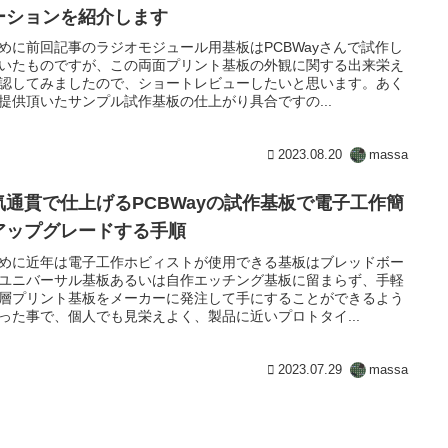
ーションを紹介します
めに前回記事のラジオモジュール用基板はPCBWayさんで試作し
いたものですが、この両面プリント基板の外観に関する出来栄え
認してみましたので、ショートレビューしたいと思います。あく
提供頂いたサンプル試作基板の仕上がり具合ですの...
2023.08.20
massa
気通貫で仕上げるPCBWayの試作基板で電子工作簡
アップグレードする手順
めに近年は電子工作ホビィストが使用できる基板はブレッドボー
ユニバーサル基板あるいは自作エッチング基板に留まらず、手軽
層プリント基板をメーカーに発注して手にすることができるよう
った事で、個人でも見栄えよく、製品に近いプロトタイ...
2023.07.29
massa