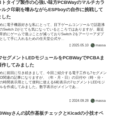
ロトタイプ製作の心強い味方PCBWayのマルチカラ
シルク印刷を嗜みながらESPboyの自作に挑戦して
ました
めに電子機器好きな私にとって、目下ゲームコンソールで話題沸
のSwitch 2がとても気になっているところではありますが、最近
常的にゲームで遊ぶことが減っておりSwitch 2をアーリーアダプ
として手に入れるための任天堂公式サ...
2025.05.10
massa
桁7セグメントLEDモジュールをPCBWayでPCBAま
製作してみました
めに前回に引き続きまして、今回ご紹介する電子工作も7セグメン
ED関連の記事になりますが、（年・月・日）の日付や（時・分・
の時間表示用として便利に使える6桁表示の7セグメントLEDモジ
ルを作成してみました。数字表示がメインであ...
2024.09.28
massa
CBWayさんの試作基板チェックとKicadの小技オペ