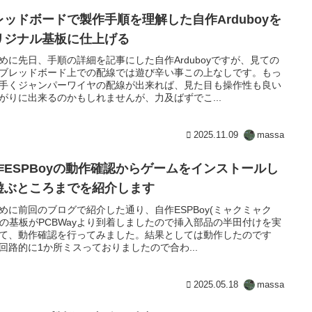
レッドボードで製作手順を理解した自作Arduboyを
リジナル基板に仕上げる
めに先日、手順の詳細を記事にした自作Arduboyですが、見ての
ブレッドボード上での配線では遊び辛い事この上なしです。もっ
手くジャンパーワイヤの配線が出来れば、見た目も操作性も良い
がりに出来るのかもしれませんが、力及ばずでこ...
2025.11.09
massa
作ESPBoyの動作確認からゲームをインストールし
遊ぶところまでを紹介します
めに前回のブログで紹介した通り、自作ESPBoy(ミャクミャク
y)の基板がPCBWayより到着しましたので挿入部品の半田付けを実
て、動作確認を行ってみました。結果としては動作したのです
回路的に1か所ミスっておりましたので合わ...
2025.05.18
massa