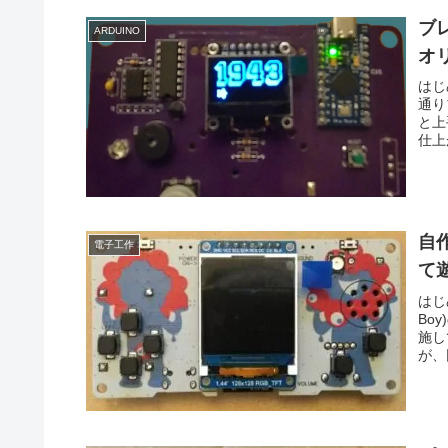
ブ
ARDUINO
オ
はじ
通り
と上
仕上
自
電子工作
て
はじ
Bo
施し
が、