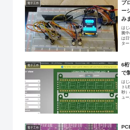
プ
電子工作
ー
み
はじ
騰中
は日
ター
6
電子工作
で
はじ
トL
秒）
ュー
P
電子工作