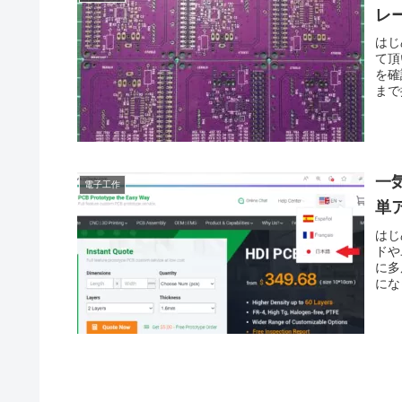
レ
はじ
て頂
を確
まで
一
電子工作
単
はじ
ドや
に多
にな