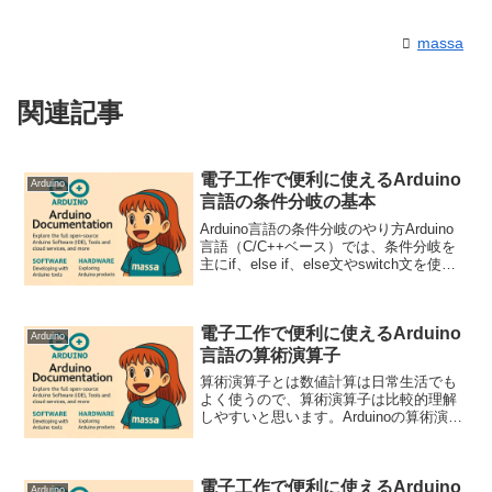
massa
関連記事
電子工作で便利に使えるArduino
Arduino
言語の条件分岐の基本
Arduino言語の条件分岐のやり方Arduino
言語（C/C++ベース）では、条件分岐を
主にif、else if、else文やswitch文を使っ
て実現します。if条件が真（true）の場合
に特定のコードを実行します。構文if (条
件) ...
電子工作で便利に使えるArduino
Arduino
言語の算術演算子
算術演算子とは数値計算は日常生活でも
よく使うので、算術演算子は比較的理解
しやすいと思います。Arduinoの算術演算
子は、プログラム内で数値の計算を行う
ために使用されます。今回はArduinoで一
般的に使用される算術演算子とその説明
電子工作で便利に使えるArduino
を整理し...
Arduino