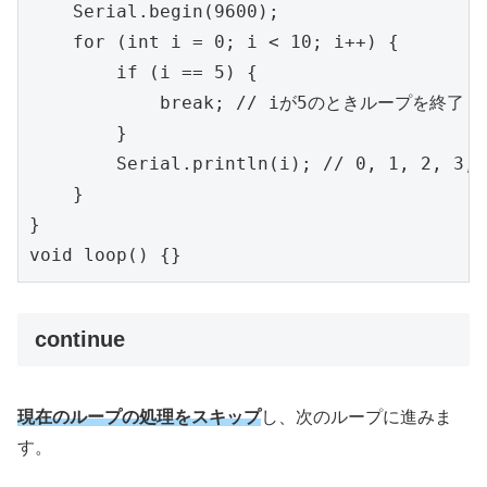
    Serial.begin(9600);

    for (int i = 0; i < 10; i++) {

        if (i == 5) {

            break; // iが5のときループを終了

        }

        Serial.println(i); // 0, 1, 2, 3,
    }

}

void loop() {}
continue
現在のループの処理をスキップ
し、次のループに進みま
す。