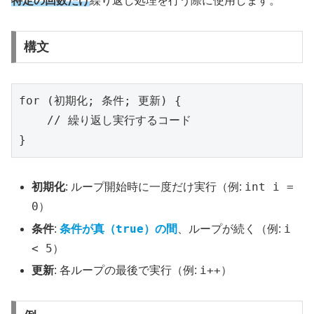
特定の回数だけ
繰り返し処理を行う際に使用します。
構文
for (初期化; 条件; 更新) {

    // 繰り返し実行するコード

}
int i =
初期化
: ループ開始時に一度だけ実行（例:
0）
true
i
条件
:
条件が真（
）の間
、ループが続く（例:
< 5
）
i++
更新
: 各ループの最後で実行（例:
）