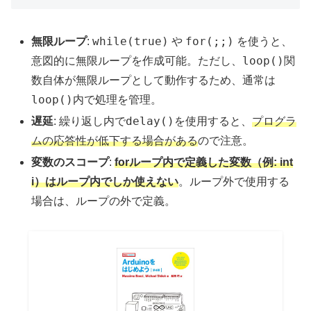
while(true)
for(;;)
無限ループ
:
や
を使うと、
loop()
意図的に無限ループを作成可能。ただし、
関
数自体が無限ループとして動作するため、通常は
loop()
内で処理を管理。
delay()
遅延
: 繰り返し内で
を使用すると、
プログラ
ムの応答性が低下する場合がある
ので注意。
変数のスコープ
:
forループ内で定義した変数（例: int
i）はループ内でしか使えない
。ループ外で使用する
場合は、ループの外で定義。