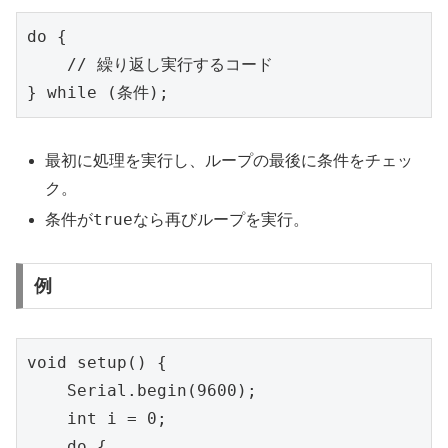
do {

    // 繰り返し実行するコード

} while (条件);
最初に処理を実行し、ループの最後に条件をチェッ
ク。
true
条件が
なら再びループを実行。
例
void setup() {

    Serial.begin(9600);

    int i = 0;

    do {
