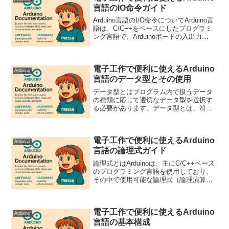
言語のIO命令ガイド
Arduino言語のI/O命令についてArduino言
語は、C/C++をベースにしたプログラミ
ング言語で、Arduinoボードの入出力
（I/O）操作を簡単に行えるように設計さ
れています。I/O命令は、LED、センサ
ー、モーターなどの外部デバ...
電子工作で便利に使えるArduino
Arduino
言語のデータ型とその使用
データ型とはプログラム内で扱うデータ
の種類に応じて適切なデータ型を選択す
る必要があります。データ型とは、符号
なし整数、符号付き数値、浮動小数点、
英数字文字列、行列などデータの種類を
示します。コンピュータはプログラムで
電子工作で便利に使えるArduino
変数がどの様な種類である...
Arduino
言語の論理式ガイド
論理式とはArduinoは、主にC/C++ベース
のプログラミング言語を使用しており、
その中で使用可能な論理式（論理演算子
や条件式など）は、プログラムの制御構
造や条件分岐、繰り返し処理などで重要
な役割を果たします。論理式の種類、構
電子工作で便利に使えるArduino
文、具体例、...
Arduino
言語の基本構成