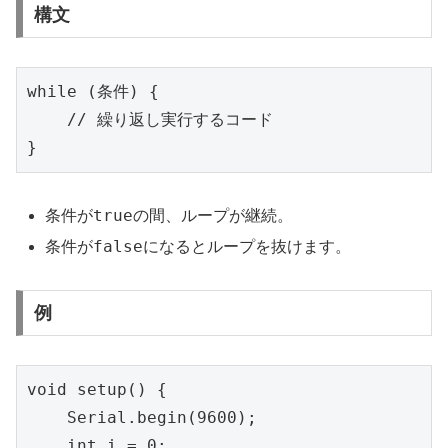
構文
while (条件) {

    // 繰り返し実行するコード

}
true
条件が
の間、ループが継続。
false
条件が
になるとループを抜けます。
例
void setup() {

    Serial.begin(9600);

    int i = 0;
