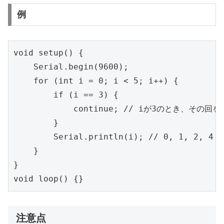
例
void setup() {

    Serial.begin(9600);

    for (int i = 0; i < 5; i++) {

        if (i == 3) {

            continue; // iが3のとき、その回を
        }

        Serial.println(i); // 0, 1, 2, 4 
    }

}

void loop() {}
注意点