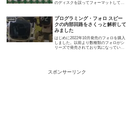
のディスクを誤ってフォーマットしてし
まいました。再度の環境構築に忘れてい
たことが多く少し手間取ったので備忘録
を兼ねて紹介します。なおインストール
プログラミング・フォロ スピー
robot
手順はinflu...
クの内部回路をさくっと解析して
みました
はじめに2022年10月発売のフォロを購入
しました。以前より数種類のフォロがシ
リーズで発売されており気になっていた
のですが、従来モデルには無い機能「お
しゃべりをする」というスピーク版に魅
せられてついに購入しました。組み立て
は大人で二時間ぐら...
スポンサーリンク