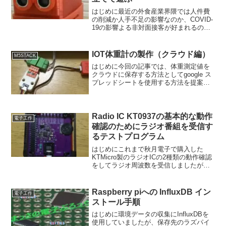
はじめに最近の外食産業界隈では人件費
の削減か人手不足の影響なのか、COVID-
19の影響よる非対面接客が好まれるの
か、配膳ロボットが大活躍しています
ね！焼き肉店やレストランで上手く料理
を運んでいるのを見て感心します。ま
IOT体重計の製作（クラウド編）
M5STACK
た、パーソナルユース向...
はじめに今回の記事では、体重測定値を
クラウドに保存する方法としてgoogle ス
プレッドシートを使用する方法を提案し
ます。理由としてはスプレッドシートで
あればデータのグラフ化などの加工も容
易に行えるからです。測定値をスプレッ
ドシートに書き込...
Radio IC KT0937の基本的な動作
電子工作
確認のためにラジオ番組を受信す
るテストプログラム
はじめにこれまで秋月電子で購入した
KTMicro製のラジオICの2種類の動作確認
をしてラジオ周波数を受信しましたが、
最後にKT0937を動かしてみたのでご紹介
します。KT0937はこれまでの2種類に比
較するとラジオ番組が聴けるようになる
Raspberry piへの InfluxDB イン
電子工作
まで...
ストール手順
はじめに環境データの収集にInfluxDBを
使用していましたが、保存先のラズパイ