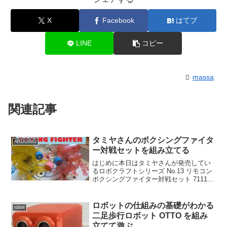
X
Facebook
はてブ
LINE
コピー
massa
関連記事
タミヤさんのボクシングファイタ
ARDUINO
ー対戦セットを組み立てる
はじめに本日はタミヤさんが発売してい
るロボクラフトシリーズ No.13 リモコン
ボクシングファイター対戦セット 71113
を組み立ててみました。この商品自体は
2009年6月に発売になったようですのでか
なりのロングセラーです。ロボットも初
ロボットの仕組みの基礎がわかる
robot
め...
二足歩行ロボット OTTO を組み
立てて遊ぶ